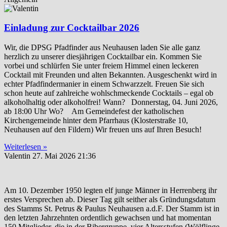
Einladung zur Cocktailbar 2026
Wir, die DPSG Pfadfinder aus Neuhausen laden Sie alle ganz
herzlich zu unserer diesjährigen Cocktailbar ein. Kommen Sie
vorbei und schlürfen Sie unter freiem Himmel einen leckeren
Cocktail mit Freunden und alten Bekannten. Ausgeschenkt wird in
echter Pfadfindermanier in einem Schwarzzelt. Freuen Sie sich
schon heute auf zahlreiche wohlschmeckende Cocktails – egal ob
alkoholhaltig oder alkoholfrei! Wann? Donnerstag, 04. Juni 2026,
ab 18:00 Uhr Wo? Am Gemeindefest der katholischen
Kirchengemeinde hinter dem Pfarrhaus (Klosterstraße 10,
Neuhausen auf den Fildern) Wir freuen uns auf Ihren Besuch!
Weiterlesen »
Valentin
27. Mai 2026
21:36
Am 10. Dezember 1950 legten elf junge Männer in Herrenberg ihr
erstes Versprechen ab. Dieser Tag gilt seither als Gründungsdatum
des Stamms St. Petrus & Paulus Neuhausen a.d.F. Der Stamm ist in
den letzten Jahrzehnten ordentlich gewachsen und hat momentan
150 Mitglieder, die in der Bibergruppe, vier Altersstufen (Wölflinge,