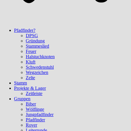
Pfadfinder?
DPSG
Gründung
Stammeslied
Feuer
Halstuchknoten
Kluft
Schwedenstuhl
Wegzeichen
Zelte
Stamm
Projekte & Lager
Zeitleiste
Gruppen
Biber
Wölflinge
Jungpfadfinder
Pfadfinder
Rover
Leiterrunde