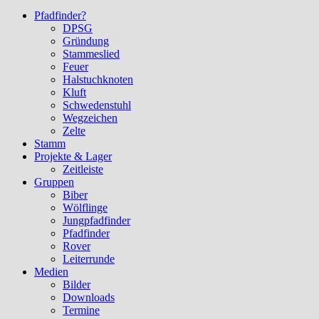
Pfadfinder?
DPSG
Gründung
Stammeslied
Feuer
Halstuchknoten
Kluft
Schwedenstuhl
Wegzeichen
Zelte
Stamm
Projekte & Lager
Zeitleiste
Gruppen
Biber
Wölflinge
Jungpfadfinder
Pfadfinder
Rover
Leiterrunde
Medien
Bilder
Downloads
Termine