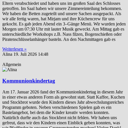
Eltern verabschiedet und haben uns im großen Saal des Schlosses
getroffen. Im Saal haben wir unsere Zimmereinteilung bekommen.
Wir haben die Betten zugeteilt und unsere Sachen ausgepackt. Als
wir alle fertig waren, hat Mirjam und ihre Küchencrew für uns
gekocht. Es gab jeden Abend ein 3–Gänge Menü. Wir wurden jeden
Morgen um 07:30 Uhr mit lauter Musik geweckt. Am Mittag gab es
unterschiedliche Workshops z.B. Nass filzen, Bogenschießen oder
Piratenschlüsselanhänger basteln. An den Nachmittagen gab es
Weiterlesen »
Alina
19. Juli 2026
14:48
Allgemein
Kommunionkindertag
Am 17. Januar 2026 fand der Kommunionkindertag in diesem Jahr
in einer etwas anderen Form als gewohnt statt. Statt Kaffee, Kuchen
und Stockbrot wurde den Kindern dieses Jahr abwechslungsreiches
Programm geboten. Neben verschiedenen Spielen gab es ein
Bastelangebot, bei dem die Kinder kreativ werden konnten.
Natürlich durfte auch das Stockbrot nicht fehlen. Wir haben uns
gefreut, dass wir den Kindern einen Einblick geben konnten, was
wir Pfadfinder in unseren Gruppenstunden machen! Vielen Dank!