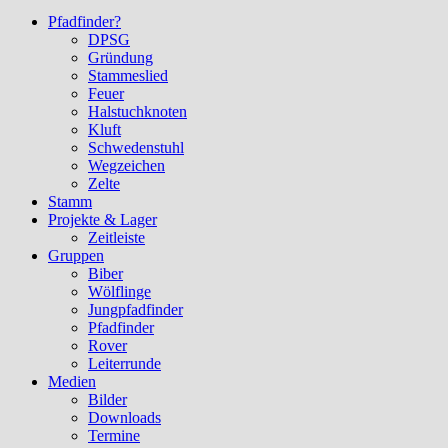
Pfadfinder?
DPSG
Gründung
Stammeslied
Feuer
Halstuchknoten
Kluft
Schwedenstuhl
Wegzeichen
Zelte
Stamm
Projekte & Lager
Zeitleiste
Gruppen
Biber
Wölflinge
Jungpfadfinder
Pfadfinder
Rover
Leiterrunde
Medien
Bilder
Downloads
Termine