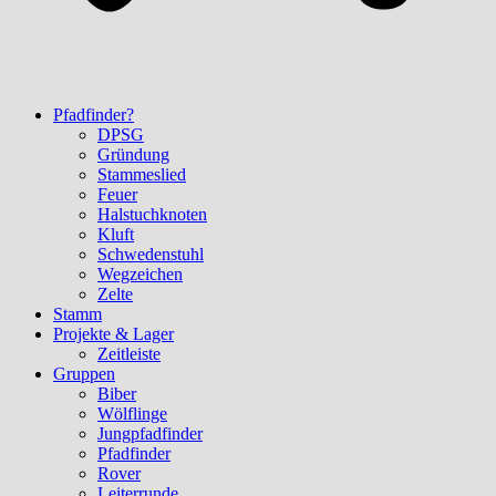
Pfadfinder?
DPSG
Gründung
Stammeslied
Feuer
Halstuchknoten
Kluft
Schwedenstuhl
Wegzeichen
Zelte
Stamm
Projekte & Lager
Zeitleiste
Gruppen
Biber
Wölflinge
Jungpfadfinder
Pfadfinder
Rover
Leiterrunde