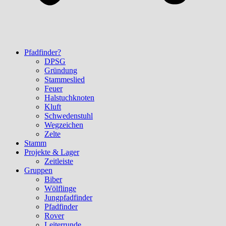
Pfadfinder?
DPSG
Gründung
Stammeslied
Feuer
Halstuchknoten
Kluft
Schwedenstuhl
Wegzeichen
Zelte
Stamm
Projekte & Lager
Zeitleiste
Gruppen
Biber
Wölflinge
Jungpfadfinder
Pfadfinder
Rover
Leiterrunde