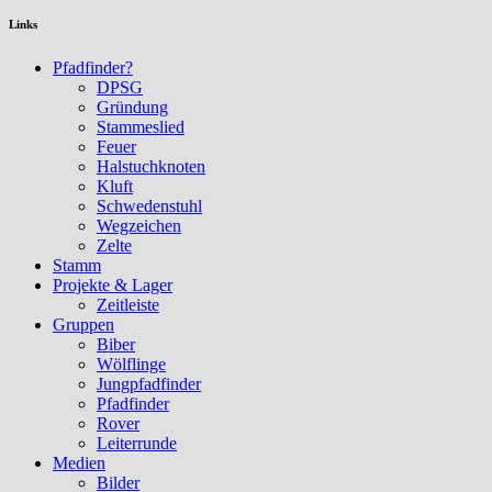
Links
Pfadfinder?
DPSG
Gründung
Stammeslied
Feuer
Halstuchknoten
Kluft
Schwedenstuhl
Wegzeichen
Zelte
Stamm
Projekte & Lager
Zeitleiste
Gruppen
Biber
Wölflinge
Jungpfadfinder
Pfadfinder
Rover
Leiterrunde
Medien
Bilder