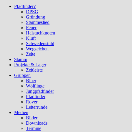
Pfadfinder?
DPSG
Gründung
Stammeslied
Feuer
Halstuchknoten
Kluft
Schwedenstuhl
Wegzeichen
Zelte
Stamm
Projekte & Lager
Zeitleiste
Gruppen
Biber
Wölflinge
Jungpfadfinder
Pfadfinder
Rover
Leiterrunde
Medien
Bilder
Downloads
Termine