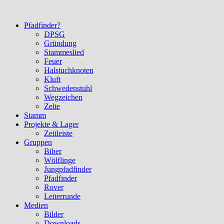
Pfadfinder?
DPSG
Gründung
Stammeslied
Feuer
Halstuchknoten
Kluft
Schwedenstuhl
Wegzeichen
Zelte
Stamm
Projekte & Lager
Zeitleiste
Gruppen
Biber
Wölflinge
Jungpfadfinder
Pfadfinder
Rover
Leiterrunde
Medien
Bilder
Downloads