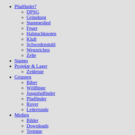
Pfadfinder?
DPSG
Gründung
Stammeslied
Feuer
Halstuchknoten
Kluft
Schwedenstuhl
Wegzeichen
Zelte
Stamm
Projekte & Lager
Zeitleiste
Gruppen
Biber
Wölflinge
Jungpfadfinder
Pfadfinder
Rover
Leiterrunde
Medien
Bilder
Downloads
Termine