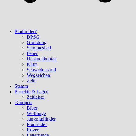
Pfadfinder?
DPSG
Gründung
Stammeslied
Feuer
Halstuchknoten
Kluft
Schwedenstuhl
Wegzeichen
Zelte
Stamm
Projekte & Lager
Zeitleiste
Gruppen
Biber
Wölflinge
Jungpfadfinder
Pfadfinder
Rover
Leiterrunde