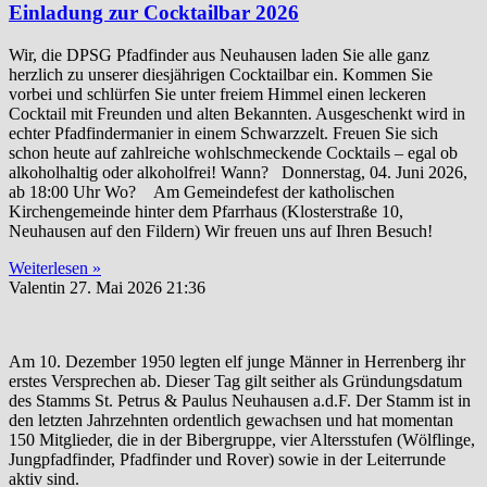
Einladung zur Cocktailbar 2026
Wir, die DPSG Pfadfinder aus Neuhausen laden Sie alle ganz
herzlich zu unserer diesjährigen Cocktailbar ein. Kommen Sie
vorbei und schlürfen Sie unter freiem Himmel einen leckeren
Cocktail mit Freunden und alten Bekannten. Ausgeschenkt wird in
echter Pfadfindermanier in einem Schwarzzelt. Freuen Sie sich
schon heute auf zahlreiche wohlschmeckende Cocktails – egal ob
alkoholhaltig oder alkoholfrei! Wann? Donnerstag, 04. Juni 2026,
ab 18:00 Uhr Wo? Am Gemeindefest der katholischen
Kirchengemeinde hinter dem Pfarrhaus (Klosterstraße 10,
Neuhausen auf den Fildern) Wir freuen uns auf Ihren Besuch!
Weiterlesen »
Valentin
27. Mai 2026
21:36
Am 10. Dezember 1950 legten elf junge Männer in Herrenberg ihr
erstes Versprechen ab. Dieser Tag gilt seither als Gründungsdatum
des Stamms St. Petrus & Paulus Neuhausen a.d.F. Der Stamm ist in
den letzten Jahrzehnten ordentlich gewachsen und hat momentan
150 Mitglieder, die in der Bibergruppe, vier Altersstufen (Wölflinge,
Jungpfadfinder, Pfadfinder und Rover) sowie in der Leiterrunde
aktiv sind.