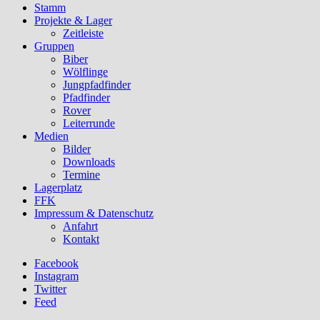
Stamm
Projekte & Lager
Zeitleiste
Gruppen
Biber
Wölflinge
Jungpfadfinder
Pfadfinder
Rover
Leiterrunde
Medien
Bilder
Downloads
Termine
Lagerplatz
FFK
Impressum & Datenschutz
Anfahrt
Kontakt
Facebook
Instagram
Twitter
Feed