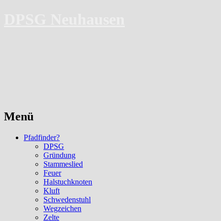
DPSG Neuhausen
Menü
Zum
Pfadfinder?
Inhalt
DPSG
springen
Gründung
Stammeslied
Feuer
Halstuchknoten
Kluft
Schwedenstuhl
Wegzeichen
Zelte