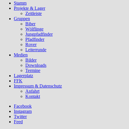
Stamm
Projekte & Lager
Zeitleiste
Gruppen
Biber
Wölflinge
Jungpfadfinder
Pfadfinder
Rover
Leiterrunde
Medien
Bilder
Downloads
Termine
Lagerplatz
FFK
Impressum & Datenschutz
Anfahrt
Kontakt
Facebook
Instagram
Twitter
Feed