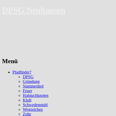
DPSG Neuhausen
Menü
Zum
Pfadfinder?
Inhalt
DPSG
springen
Gründung
Stammeslied
Feuer
Halstuchknoten
Kluft
Schwedenstuhl
Wegzeichen
Zelte