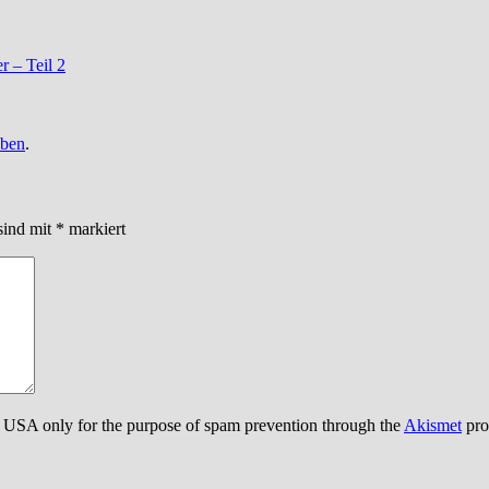
r – Teil 2
iben
.
sind mit
*
markiert
the USA only for the purpose of spam prevention through the
Akismet
pro