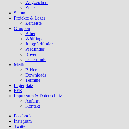
Wegzeichen
Zelte
Stamm
Projekte & Lager
Zeitleiste
Gruppen
Biber
Wölflinge
Jungpfadfinder
Pfadfinder
Rover
Leiterrunde
Medien
Bilder
Downloads
Termine
Lagerplatz
FFK
Impressum & Datenschutz
Anfahrt
Kontakt
Facebook
Instagram
Twitter