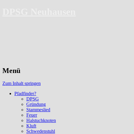
DPSG Neuhausen
Menü
Zum Inhalt springen
Pfadfinder?
DPSG
Gründung
Stammeslied
Feuer
Halstuchknoten
Kluft
Schwedenstuhl