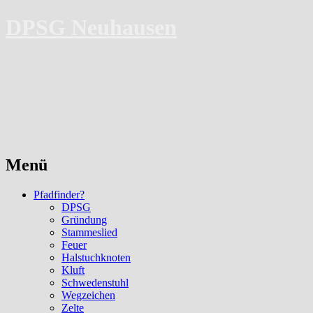
DPSG Neuhausen
Menü
Zum
Pfadfinder?
Inhalt
DPSG
springen
Gründung
Stammeslied
Feuer
Halstuchknoten
Kluft
Schwedenstuhl
Wegzeichen
Zelte