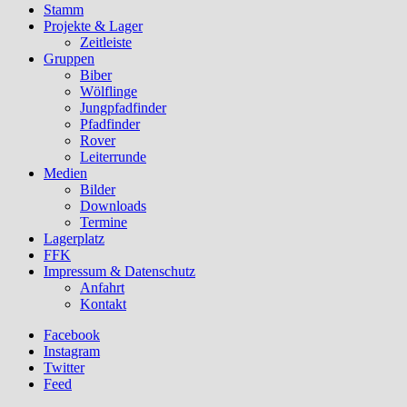
Stamm
Projekte & Lager
Zeitleiste
Gruppen
Biber
Wölflinge
Jungpfadfinder
Pfadfinder
Rover
Leiterrunde
Medien
Bilder
Downloads
Termine
Lagerplatz
FFK
Impressum & Datenschutz
Anfahrt
Kontakt
Facebook
Instagram
Twitter
Feed