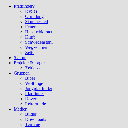
Pfadfinder?
DPSG
Gründung
Stammeslied
Feuer
Halstuchknoten
Kluft
Schwedenstuhl
Wegzeichen
Zelte
Stamm
Projekte & Lager
Zeitleiste
Gruppen
Biber
Wölflinge
Jungpfadfinder
Pfadfinder
Rover
Leiterrunde
Medien
Bilder
Downloads
Termine