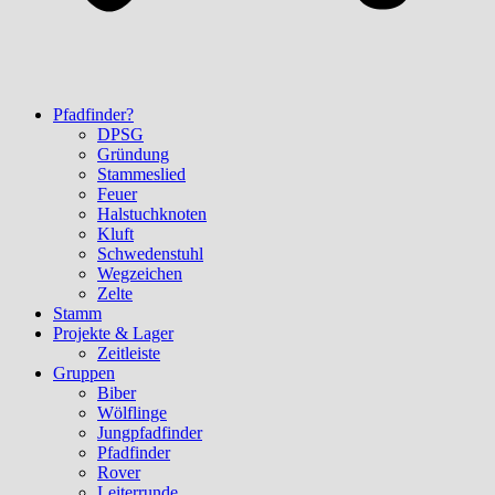
Pfadfinder?
DPSG
Gründung
Stammeslied
Feuer
Halstuchknoten
Kluft
Schwedenstuhl
Wegzeichen
Zelte
Stamm
Projekte & Lager
Zeitleiste
Gruppen
Biber
Wölflinge
Jungpfadfinder
Pfadfinder
Rover
Leiterrunde