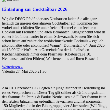
Einladung zur Cocktailbar 2026
Wir, die DPSG Pfadfinder aus Neuhausen laden Sie alle ganz
herzlich zu unserer diesjährigen Cocktailbar ein. Kommen Sie
vorbei und schlürfen Sie unter freiem Himmel einen leckeren
Cocktail mit Freunden und alten Bekannten. Ausgeschenkt wird in
echter Pfadfindermanier in einem Schwarzzelt. Freuen Sie sich
schon heute auf zahlreiche wohlschmeckende Cocktails – egal ob
alkoholhaltig oder alkoholfrei! Wann? Donnerstag, 04. Juni 2026,
ab 18:00 Uhr Wo? Am Gemeindefest der katholischen
Kirchengemeinde hinter dem Pfarrhaus (Klosterstraße 10,
Neuhausen auf den Fildern) Wir freuen uns auf Ihren Besuch!
Weiterlesen »
Valentin
27. Mai 2026
21:36
Am 10. Dezember 1950 legten elf junge Männer in Herrenberg ihr
erstes Versprechen ab. Dieser Tag gilt seither als Gründungsdatum
des Stamms St. Petrus & Paulus Neuhausen a.d.F. Der Stamm ist in
den letzten Jahrzehnten ordentlich gewachsen und hat momentan
150 Mitglieder, die in der Bibergruppe, vier Altersstufen (Wölflinge,