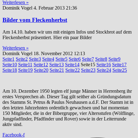
Weiterlesen »
Dominik Vogel
4. Februar 2013
21:36
Bilder vom Fleckenherbst
Am 14.10. haben wir uns mit einigen Infos und Stockbrot auf dem
Fleckenherbst präsentiert. Hier ein paar Bilder
Weiterlesen »
Dominik Vogel
18. November 2012
12:13
Seite
1
Seite
2
Seite
3
Seite
4
Seite
5
Seite
6
Seite
7
Seite
8
Seite
9
Seite
10
Seite
11
Seite
12
Seite
13
Seite
14
Seite
15
Seite
16
Seite
17
Seite
18
Seite
19
Seite
20
Seite
21
Seite
22
Seite
23
Seite
24
Seite
25
Am 10. Dezember 1950 legten elf junge Männer in Herrenberg ihr
erstes Versprechen ab. Dieser Tag gilt seither als Gründungsdatum
des Stamms St. Petrus & Paulus Neuhausen a.d.F. Der Stamm ist in
den letzten Jahrzehnten ordentlich gewachsen und hat momentan
150 Mitglieder, die in der Bibergruppe, vier Altersstufen (Wölflinge,
Jungpfadfinder, Pfadfinder und Rover) sowie in der Leiterrunde
aktiv sind.
Facebook-f