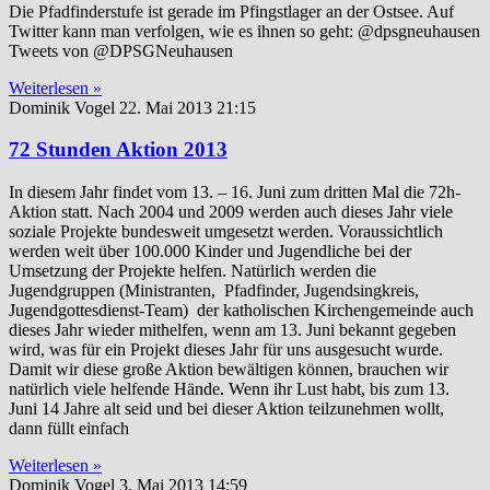
Die Pfadfinderstufe ist gerade im Pfingstlager an der Ostsee. Auf
Twitter kann man verfolgen, wie es ihnen so geht: @dpsgneuhausen
Tweets von @DPSGNeuhausen
Weiterlesen »
Dominik Vogel
22. Mai 2013
21:15
72 Stunden Aktion 2013
In diesem Jahr findet vom 13. – 16. Juni zum dritten Mal die 72h-
Aktion statt. Nach 2004 und 2009 werden auch dieses Jahr viele
soziale Projekte bundesweit umgesetzt werden. Voraussichtlich
werden weit über 100.000 Kinder und Jugendliche bei der
Umsetzung der Projekte helfen. Natürlich werden die
Jugendgruppen (Ministranten, Pfadfinder, Jugendsingkreis,
Jugendgottesdienst-Team) der katholischen Kirchengemeinde auch
dieses Jahr wieder mithelfen, wenn am 13. Juni bekannt gegeben
wird, was für ein Projekt dieses Jahr für uns ausgesucht wurde.
Damit wir diese große Aktion bewältigen können, brauchen wir
natürlich viele helfende Hände. Wenn ihr Lust habt, bis zum 13.
Juni 14 Jahre alt seid und bei dieser Aktion teilzunehmen wollt,
dann füllt einfach
Weiterlesen »
Dominik Vogel
3. Mai 2013
14:59