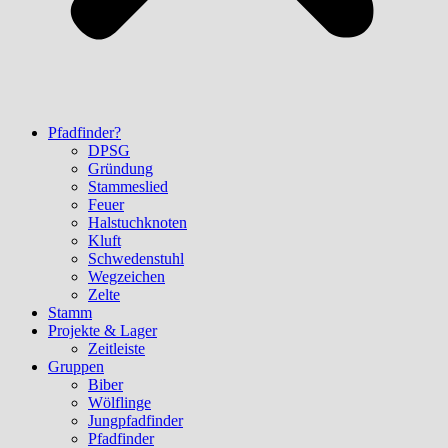
Pfadfinder?
DPSG
Gründung
Stammeslied
Feuer
Halstuchknoten
Kluft
Schwedenstuhl
Wegzeichen
Zelte
Stamm
Projekte & Lager
Zeitleiste
Gruppen
Biber
Wölflinge
Jungpfadfinder
Pfadfinder