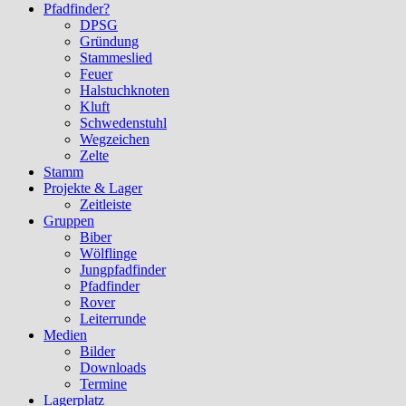
Pfadfinder?
DPSG
Gründung
Stammeslied
Feuer
Halstuchknoten
Kluft
Schwedenstuhl
Wegzeichen
Zelte
Stamm
Projekte & Lager
Zeitleiste
Gruppen
Biber
Wölflinge
Jungpfadfinder
Pfadfinder
Rover
Leiterrunde
Medien
Bilder
Downloads
Termine
Lagerplatz