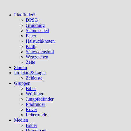
Pfadfinder?
DPSG
Gründung
Stammeslied
Feuer
Halstuchknoten
Kluft
Schwedenstuhl
Wegzeichen
Zelte
Stamm
Projekte & Lager
Zeitleiste
Gruppen
Biber
Wölflinge
Jungpfadfinder
Pfadfinder
Rover
Leiterrunde
Medien
Bilder
Downloads