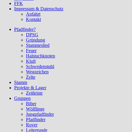
FFK
Impressum & Datenschutz
Anfahrt
Kontakt
Pfadfinder?
DPSG
Gründung
Stammeslied
Feuer
Halstuchknoten
Kluft
Schwedenstuhl
Wegzeichen
Zelte
Stamm
Projekte & Lager
Zeitleiste
Gruppen
Biber
Wölflinge
Jungpfadfinder
Pfadfinder
Rover
Leiterrunde