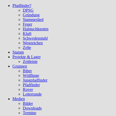
Pfadfinder?
DPSG
Gründung
Stammeslied
Feuer
Halstuchknoten
Kluft
Schwedenstuhl
Wegzeichen
Zelte
Stamm
Projekte & Lager
Zeitleiste
Gruppen
Biber
Wölflinge
Jungpfadfinder
Pfadfinder
Rover
Leiterrunde
Medien
Bilder
Downloads
Termine