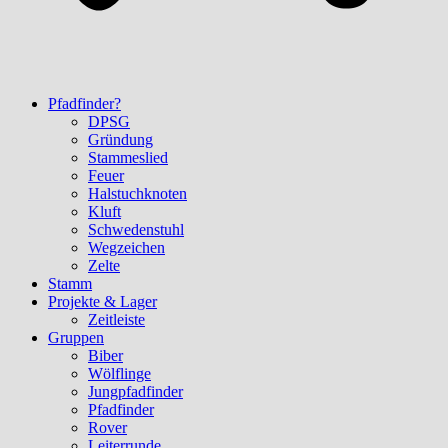
Pfadfinder?
DPSG
Gründung
Stammeslied
Feuer
Halstuchknoten
Kluft
Schwedenstuhl
Wegzeichen
Zelte
Stamm
Projekte & Lager
Zeitleiste
Gruppen
Biber
Wölflinge
Jungpfadfinder
Pfadfinder
Rover
Leiterrunde