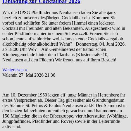
Einladung zur Cocktailbar 2026
Wir, die DPSG Pfadfinder aus Neuhausen laden Sie alle ganz
herzlich zu unserer diesjährigen Cocktailbar ein. Kommen Sie
vorbei und schlürfen Sie unter freiem Himmel einen leckeren
Cocktail mit Freunden und alten Bekannten. Ausgeschenkt wird in
echter Pfadfindermanier in einem Schwarzzelt. Freuen Sie sich
schon heute auf zahlreiche wohlschmeckende Cocktails – egal ob
alkoholhaltig oder alkoholfrei! Wann? Donnerstag, 04. Juni 2026,
ab 18:00 Uhr Wo? Am Gemeindefest der katholischen
Kirchengemeinde hinter dem Pfarrhaus (Klosterstraße 10,
Neuhausen auf den Fildern) Wir freuen uns auf Ihren Besuch!
Weiterlesen »
Valentin
27. Mai 2026
21:36
Am 10. Dezember 1950 legten elf junge Männer in Herrenberg ihr
erstes Versprechen ab. Dieser Tag gilt seither als Gründungsdatum
des Stamms St. Petrus & Paulus Neuhausen a.d.F. Der Stamm ist in
den letzten Jahrzehnten ordentlich gewachsen und hat momentan
150 Mitglieder, die in der Bibergruppe, vier Altersstufen (Wölflinge,
Jungpfadfinder, Pfadfinder und Rover) sowie in der Leiterrunde
aktiv sind.