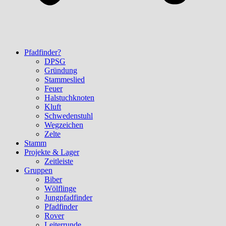
Pfadfinder?
DPSG
Gründung
Stammeslied
Feuer
Halstuchknoten
Kluft
Schwedenstuhl
Wegzeichen
Zelte
Stamm
Projekte & Lager
Zeitleiste
Gruppen
Biber
Wölflinge
Jungpfadfinder
Pfadfinder
Rover
Leiterrunde