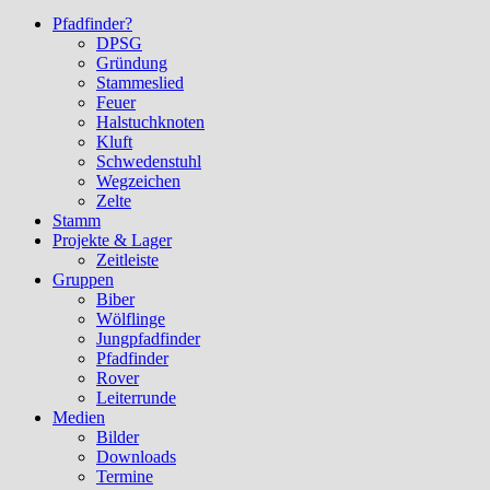
Pfadfinder?
DPSG
Gründung
Stammeslied
Feuer
Halstuchknoten
Kluft
Schwedenstuhl
Wegzeichen
Zelte
Stamm
Projekte & Lager
Zeitleiste
Gruppen
Biber
Wölflinge
Jungpfadfinder
Pfadfinder
Rover
Leiterrunde
Medien
Bilder
Downloads
Termine